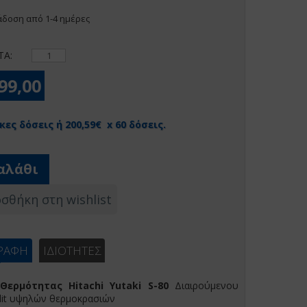
δοση από 1-4 ημέρες
ΤΑ:
499,00
κες δόσεις ή 200,59€ x 60 δόσεις.
αλάθι
σθήκη στη wishlist
ΓΡΑΦΗ
ΙΔΙΟΤΗΤΕΣ
 Θερμότητας
Hitachi Υutaki S-80
Διαιρούμενου
lit υψηλών θερμοκρασιών