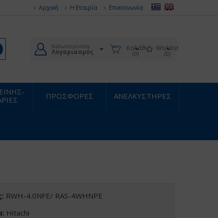
Αρχική
Η Εταιρία
Επικοινωνία
Καλωσορίσατε
Καλάθι
Wishlist
Λογαριασμός
(0)
(0)
ΙΕΙΝΗΣ-
ΠΡΟΣΦΟΡΕΣ
ΑΝΕΛΚΥΣΤΗΡΕΣ
ΡΙΕΣ
:
RWH-4.0NFE/ RAS-4WHNPE
α:
Hitachi