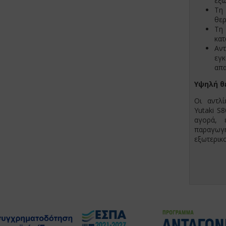
εξω
Tη 
θερ
Tη
κατ
Αν
εγ
απα
Υψηλή θ
Οι αντλ
Yutaki S
αγορά, 
παραγωγή
εξωτερικ