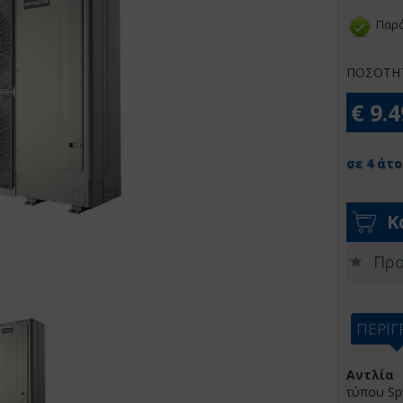
Παρά
ΠΟΣΟΤΗ
€ 9.
σε 4 άτο
Κ
Προ
ΠΕΡΙ
Αντλία
τύπου Sp