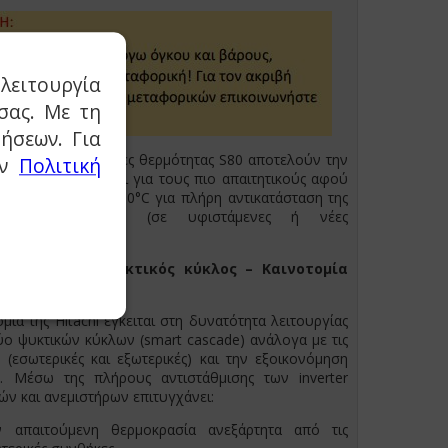
λειτουργία
σας. Με τη
ήσεων. Για
διαιρούμενες αντλίες θερμότητας S80 αποτελούν την
ην
Πολιτική
αι ιδανική λύση και για τους πιο απαιτητικούς αφού
α παρέχουν νερό 80°C για πλήρη αντικατάσταση της
ργίας του λέβητα (σε υφιστάμενες ή νέες
άσεις).
 διαδοχικός ψυκτικός κύκλος – Καινοτομία
μία της Hitachi έγκειται στη δυνατότητα λειτουργίας
ύο ψυκτικών κύκλων (smart cascade) ανάλογα με τις
 (εσωτερικές και εξωτερικές) και την εξοικονόμηση
ς. Μέσω της πλήρους αντιστάθμισης των inverter
ών και ανεμιστήρων επιτυγχάνει:
ν απαιτούμενη θερμοκρασία ανεξάρτητα από τις