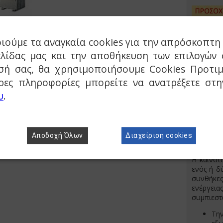
ιούμε τα αναγκαία cookies για την απρόσκοπτη 
ελίδας μας και την αποθήκευση των επιλογών 
σή σας, θα χρησιμοποιήσουμε Cookies Προτιμ
Οι νέες 
ρες πληροφορίες μπορείτε να ανατρέξετε στ
έξυπνη κ
υ
.
μπορεί ν
λειτου
εγκαταστ
Έξυπνος
Αποδοχή Όλων
Διαχείριση cookies
Hitachi
Η καινοτο
ενός ή δ
συνθήκες
ενέργεια
συμπιεστ
Tη