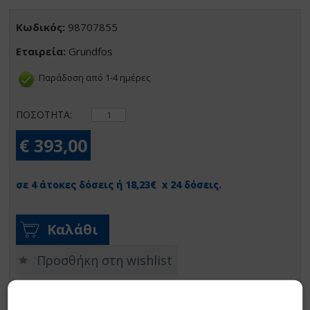
Κωδικός:
98707855
Εταιρεία:
Grundfos
Παράδοση από 1-4 ημέρες
ΠΟΣΟΤΗΤΑ:
€ 393,00
σε 4 άτοκες δόσεις ή 18,23€ x 24 δόσεις.
Καλάθι
Προσθήκη στη wishlist