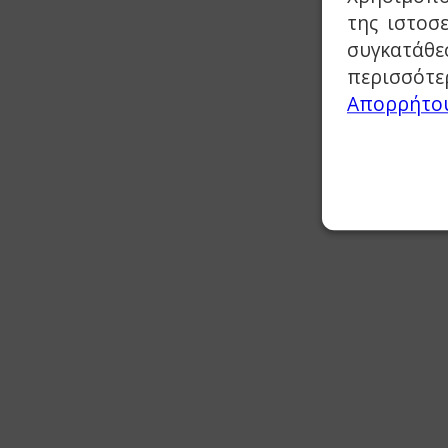
της ιστοσ
συγκατάθε
περισσότε
Απορρήτο