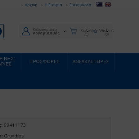
Αρχική
Η Εταιρία
Επικοινωνία
Καλωσορίσατε
Καλάθι
Wishlist
Λογαριασμός
(0)
(0)
ΙΕΙΝΗΣ-
ΠΡΟΣΦΟΡΕΣ
ΑΝΕΛΚΥΣΤΗΡΕΣ
ΡΙΕΣ
:
99411173
α:
Grundfos