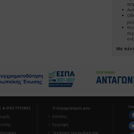
ασφ
Αυτ
Οθ
ρεύ
Κι
συ
ενέ
Με πέν
So
Σ & ΕΠΙΣΤΡΟΦΕΣ
Ο Λογαριασμός μου
ρωμής
Είσοδος
τολής
Εγγραφή
ιστροφών
Ξεχάσατε τον κωδικό σας;