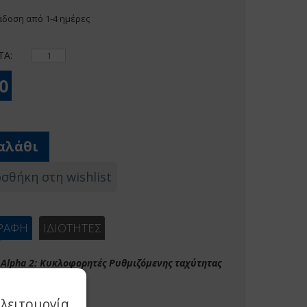
δοση από 1-4 ημέρες
ΤΑ:
00
αλάθι
σθήκη στη wishlist
ΓΡΑΦΗ
ΙΔΙΟΤΗΤΕΣ
 Alpha 2: Κυκλοφορητές Ρυθμιζόμενης ταχύτητας
ο για Θέρμανση:
λειτουργία