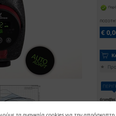
Παρά
ΠΟΣΟΤΗ
€ 0,
Κ
Προ
ΠΕΡΙ
Grundfos
Κατάλληλ
ιούμε τα αναγκαία cookies για την απρόσκοπτη 