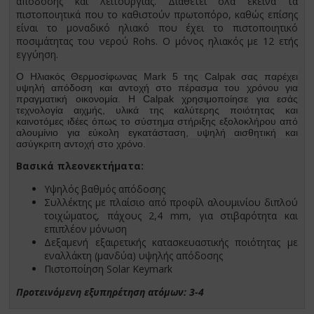
απόδοσης και λειτουργίας. Διαθέτει όλα εκείνα τα
πιστοποιητικά που το καθιστούν πρωτοπόρο, καθώς επίσης
είναι το μοναδικό ηλιακό που έχει το πιστοποιητικό
ποσιμάτητας του νερού Rohs. Ο μόνος ηλιακός με 12 ετής
εγγύηση.
Ο Ηλιακός Θερμοσίφωνας Mark 5 της Calpak σας παρέχει
υψηλή απόδοση και αντοχή στο πέρασμα του χρόνου για
πραγματική οικονομία. Η Calpak χρησιμοποίησε για εσάς
τεχνολογία αιχμής, υλικά της καλύτερης ποιότητας και
καινοτόμες ιδέες όπως το σύστημα στήριξης εξολοκλήρου από
αλουμίνιο για εύκολη εγκατάσταση, υψηλή αισθητική και
ασύγκριτη αντοχή στο χρόνο.
Βασικά πλεονεκτήματα:
Υψηλός βαθμός απόδοσης
Συλλέκτης με πλαίσιο από προφίλ αλουμινίου διπλού
τοιχώματος, πάχους 2,4 mm, για στιβαρότητα και
επιπλέον μόνωση
Δεξαμενή εξαιρετικής κατασκευαστικής ποιότητας με
εναλλάκτη (μανδύα) υψηλής απόδοσης
Πιστοποίηση Solar Keymark
Προτεινόμενη εξυπηρέτηση ατόμων: 3-4