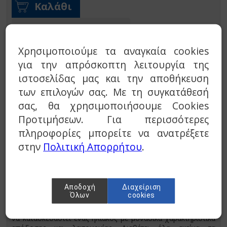
Καλάθι
Προσθήκη στη wishlist
Χρησιμοποιούμε τα αναγκαία cookies
για την απρόσκοπτη λειτουργία της
ΠΕΡΙΓΡΑΦΗ
ΙΔΙΟΤΗΤΕΣ
ιστοσελίδας μας και την αποθήκευση
των επιλογών σας. Με τη συγκατάθεσή
Calpak Mark 5
σας, θα χρησιμοποιήσουμε Cookies
Προτιμήσεων. Για περισσότερες
πληροφορίες μπορείτε να ανατρέξετε
στην
Πολιτική Απορρήτου
.
Ο καλύτερος ηλιακός κλειστού κυκλώματος που φτιάχτηκε
Αποδοχή
Διαχείριση
μέχρι σήμερα. Mε την σιγουριά και την εγγύηση της
Όλων
cookies
παλαιότερης εταιρείας κατασκευής ηλιακών θερμοσιφώνων
στην Ελλάδα. Η σαραντάχρονή εμπειρία της Calpak επέτρεψε
να κατασκευαστεί ένας ηλιακός με μοναδικά χαρακτηριστικά