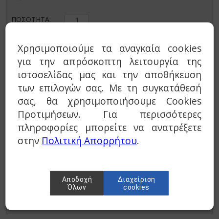
ΠΟΣΟΤΗΤΑ:
€ 5,00
Χρησιμοποιούμε τα αναγκαία cookies
για την απρόσκοπτη λειτουργία της
ιστοσελίδας μας και την αποθήκευση
Καλάθι
των επιλογών σας. Με τη συγκατάθεσή
σας, θα χρησιμοποιήσουμε Cookies
Προσθήκη στη wishlist
Προτιμήσεων. Για περισσότερες
πληροφορίες μπορείτε να ανατρέξετε
στην
Πολιτική Απορρήτου
.
ΠΕΡΙΓΡΑΦΗ
Ηλεκτρόδιο Ανίχνευσης 8.60.100
Αποδοχή
Διαχείριση
Διάμετρος πορσελάνης: 8mm
Όλων
cookies
Μήκος πορσελάνης: 60mm
Μήκος σύρματος: 100mm