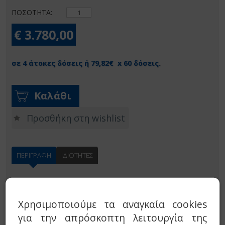
ΠΟΣΟΤΗΤΑ:
€ 3.780,00
σε 4 άτοκες δόσεις ή 79,82€ x 60 δόσεις.
Καλάθι
Προσθήκη στη wishlist
ΠΕΡΙΓΡΑΦΗ
ΙΔΙΟΤΗΤΕΣ
Λέβητας Συμπύκνωσης Πετρελαίου-Αερίου Viessmann
Vitorondens 200-T 18 - 20 Kw(Με πίνακα
Vitotronic 200
KO2B)
Χρησιμοποιούμε τα αναγκαία cookies
για την απρόσκοπτη λειτουργία της