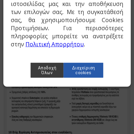
ιστοσελίδας μας και την αποθήκευση
των επιλογών σας. Με τη συγκατάθεσή
σας, θα χρησιμοποιήσουμε Cookies
Προτιμήσεων. Για περισσότερες
πληροφορίες μπορείτε να ανατρέξετε
Μαντεμένιος λέβητας πολύ χαμηλών θερμοκρασιών
πετρελαίου ή φυσικού αερίου με ανοξείδωτο εναλλάκτη για
στην
Πολιτική Απορρήτου
.
συμπύκνωση καυσαερίων με βαθμό απόδοσης 103% ισχύος
: 20,2 έως 35,4 kW
Αποδοχή
Διαχείριση
Όλων
cookies