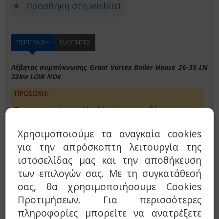
Προσθήκη στη wishlist
ΠΕΡΙΓΡΑΦΗ
ΙΔΙΟΤΗΤΕΣ
Λέβητας συμπύκνωσης Grant Vortex Boiler House 26-35 LN
32kw LOW NOx
Χρησιμοποιούμε τα αναγκαία cookies
για την απρόσκοπτη λειτουργία της
ιστοσελίδας μας και την αποθήκευση
Νέος καυστήρας Low NOx με προθέρμανση
πετρελαίου εργοστασιακά ρυθμισμένος και έτοιμος για
των επιλογών σας. Με τη συγκατάθεσή
χρήση biodiesel 20%
σας, θα χρησιμοποιήσουμε Cookies
Ενσωματωμένη αντιστάθμιση
Προτιμήσεων. Για περισσότερες
Ηλεκτρονικός Πίνακας Ελέγχου με Ελληνικό menu και
αναγνώριση βλαβών
πληροφορίες μπορείτε να ανατρέξετε
Έλεγχος δύο κυκλοφορητών (θέρμανσης και ΖΝΧ)