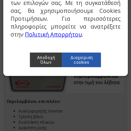
των επιλογών σας. Με τη συγκατάθεσή
αναγνώριση βλαβών
Πολύ υψηλός βαθμός απόδοσης
σας, θα χρησιμοποιήσουμε Cookies
Εναλλάκτης συμπύκνωσης κατασκευασμένος από
Προτιμήσεων. Για περισσότερες
ανοξείδωτο χάλυβα τιτανίου ειδικής σκληρότητας
Ιδιαίτερα χαμηλό επίπεδο θορύβου
πληροφορίες μπορείτε να ανατρέξετε
στην
Πολιτική Απορρήτου
.
Μικρές διαστάσεις
Αποδοχή
Διαχείριση
Όλων
cookies
Περιλαμβάνει επιπλέον:
Κυκλοφορητής Inverter
Τρίοδη βάνα
Εναλλάκτη πλακών
Διακόπτη ροής