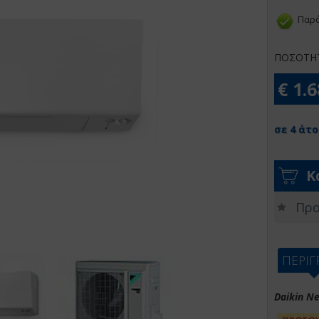
Παρά
ΠΟΣΟΤΗ
€ 1.
σε 4 άτο
Κ
Προ
ΠΕΡΙ
Daikin N