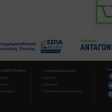
So
Σ & ΕΠΙΣΤΡΟΦΕΣ
Ο Λογαριασμός μου
ρωμής
Είσοδος
τολής
Εγγραφή
ιστροφών
Ξεχάσατε τον κωδικό σας;