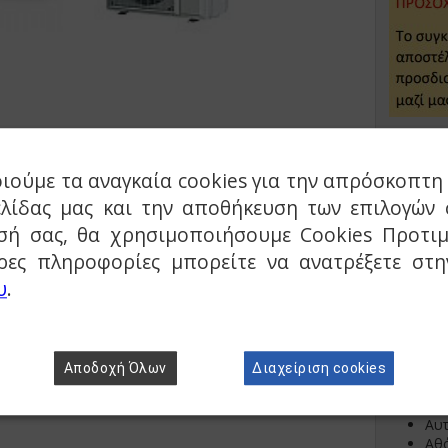
Λειτουργ
ιούμε τα αναγκαία cookies για την απρόσκοπτη 
Dai
Ασ
ελίδας μας και την αποθήκευση των επιλογών 
κα
σή σας, θα χρησιμοποιήσουμε Cookies Προτιμ
Δυ
Εν
ρες πληροφορίες μπορείτε να ανατρέξετε στ
Σχ
υ
.
Οικ
Αισ
Εξο
Νυχ
Μό
Αποδοχή Όλων
Διαχείριση cookies
Πρό
Ισχ
Αυ
Αθ