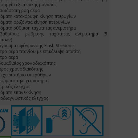
τουργία εξωτερικής μονάδας
σδιάστατη ροή αέρα
όματη κατακόρυφη κίνηση πτερυγίων
όματη οριζόντια κίνηση πτερυγίων
όματη ρύθμιση ταχύτητας ανεμιστήρα
αβαθμίσεις ρύθμισης ταχύτητας ανεμιστήρα (5
μάτων)
όγραμμα αφύγρανσης Flash Streamer
τρο αέρα τιτανίου με επικάλυψη απατίτη
τρο αέρα
ομαδιαίος χρονοδιακόπτης
ωρος χρονοδιακόπτης
λεχειριστήριο υπερύθρων
ύρματο τηλεχειριστήριο
τρικός έλεγχος
όματη επανεκκίνηση
οδιαγνωστικός έλεγχος