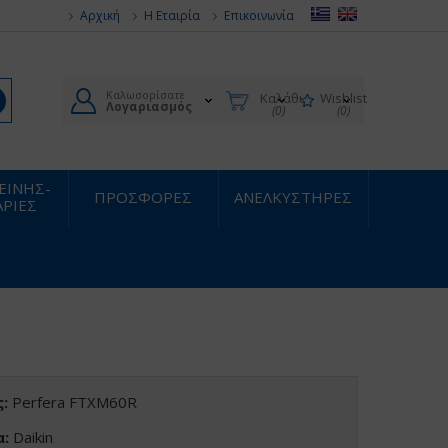
Αρχική
Η Εταιρία
Επικοινωνία
Καλωσορίσατε
Καλάθι
Wishlist
Λογαριασμός
(0)
(0)
ΙΕΙΝΗΣ-
ΠΡΟΣΦΟΡΕΣ
ΑΝΕΛΚΥΣΤΗΡΕΣ
ΡΙΕΣ
:
Perfera FTXM60R
α:
Daikin