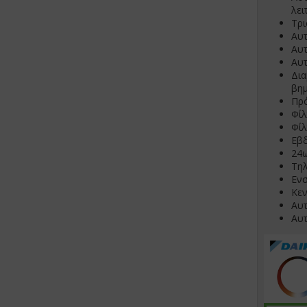
λει
Τρι
Αυτ
Αυτ
Αυτ
Δι
βη
Πρ
Φίλ
Φίλ
Εβδ
24
Τη
Ενσ
Κεν
Αυτ
Αυτ