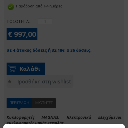
Παράδοση από 1-4 ημέρες
ΠΟΣΟΤΗΤΑ:
€ 997,00
σε 4 άτοκες δόσεις ή 32,18€ x 36 δόσεις.
Καλάθι
Προσθήκη στη wishlist
ΠΕΡΙΓΡΑΦΗ
ΙΔΙΟΤΗΤΕΣ
Κυκλοφορητές MAGNA3: Ηλεκτρονικά ελεγχόμενοι
κυκλοφορητές μονής κεφαλής