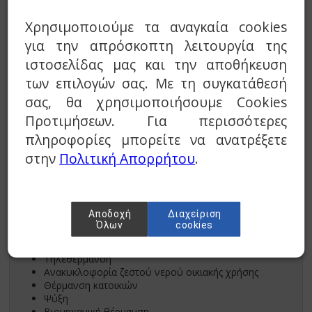
Χρησιμοποιούμε τα αναγκαία cookies
για την απρόσκοπτη λειτουργία της
ιστοσελίδας μας και την αποθήκευση
των επιλογών σας. Με τη συγκατάθεσή
σας, θα χρησιμοποιήσουμε Cookies
Ο κυκλοφορητής Grundfos MAGNA3 είναι η ιδανική επιλογή
Προτιμήσεων. Για περισσότερες
στην περίπτωση που ο έλεγχος και η παρακολούθηση του
συστήματος παίζει βασικό ρόλο. Ο MAGNA3 υποστηρίζει
πληροφορίες μπορείτε να ανατρέξετε
fieldbus με προαιρετικές μονάδες CIM και διαθέτει οθόνη
στην
Πολιτική Απορρήτου
.
TFT για εύκολη διαμόρφωση των έξυπνων χαρακτηριστικών.
Κατάλληλο για:
Κλιματισμός εμπορικών κτηρίων
Αποδοχή
Διαχείριση
Θέρμανση Εμπορικών Κτηρίων
Όλων
cookies
Commercial hot water recirculation
Τηλεψύξη
Τηλεθέρμανση
Ανακυκλοφορία ζεστού νερού οικιακής χρήσης
Θέρμανση κατοικιών
Ψύξη
Βιομηχανική θέρμανση