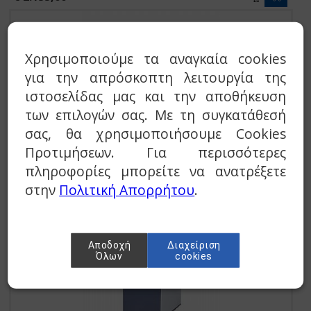
Χρησιμοποιούμε τα αναγκαία cookies
για την απρόσκοπτη λειτουργία της
ιστοσελίδας μας και την αποθήκευση
των επιλογών σας. Με τη συγκατάθεσή
σας, θα χρησιμοποιήσουμε Cookies
Προτιμήσεων. Για περισσότερες
Halcotherm M3D 20 Ατομικός Λέβητας Πετρελαίου
20.000 kcal/h 3 διαδρομών
πληροφορίες μπορείτε να ανατρέξετε
στην
Πολιτική Απορρήτου
.
€ 1.110,00
Αποδοχή
Διαχείριση
Όλων
cookies