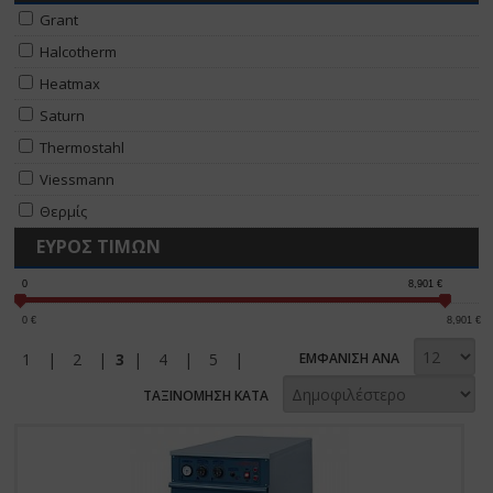
Grant
Halcotherm
Heatmax
Saturn
Thermostahl
Viessmann
Θερμίς
ΕΥΡΟΣ ΤΙΜΩΝ
0
8,901
€
0
€
8,901
€
1
|
2
|
3
|
4
|
5
|
ΕΜΦΑΝΙΣΗ ΑΝΑ
ΤΑΞΙΝΟΜΗΣΗ ΚΑΤΑ