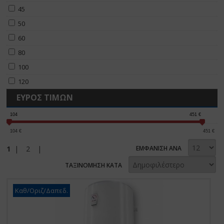
45
50
60
80
100
120
ΕΥΡΟΣ ΤΙΜΩΝ
104
451
€
104
€
451
€
1
|
2
|
ΕΜΦΑΝΙΣΗ ΑΝΑ
ΤΑΞΙΝΟΜΗΣΗ ΚΑΤΑ
Καθ/Οριζ/Δαπεδ.