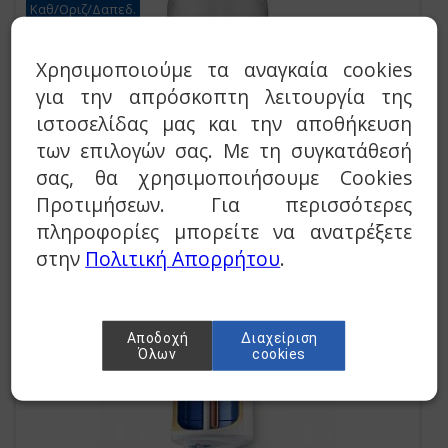
Καθ/Οριζ/Δαπεδ.
Χρησιμοποιούμε τα αναγκαία cookies
για την απρόσκοπτη λειτουργία της
ιστοσελίδας μας και την αποθήκευση
των επιλογών σας. Με τη συγκατάθεσή
σας, θα χρησιμοποιήσουμε Cookies
Θερμοσίφωνας Elco Duro Glass 45 Lt. Κάθετος
Προτιμήσεων. Για περισσότερες
πληροφορίες μπορείτε να ανατρέξετε
€ 162,00
στην
Πολιτική Απορρήτου
.
Κάθετος
Αποδοχή
Διαχείριση
Όλων
cookies