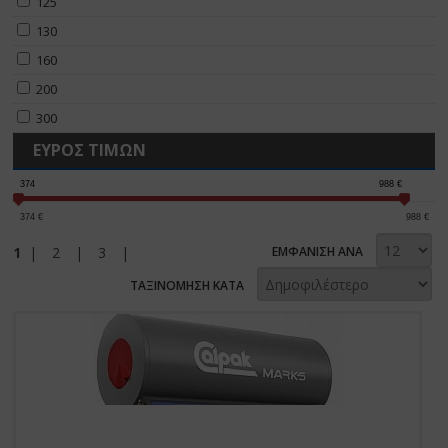
125
130
160
200
300
ΕΥΡΟΣ ΤΙΜΩΝ
374
988
€
374
€
988
€
1
|
2
|
3
|
ΕΜΦΑΝΙΣΗ ΑΝΑ
ΤΑΞΙΝΟΜΗΣΗ ΚΑΤΑ