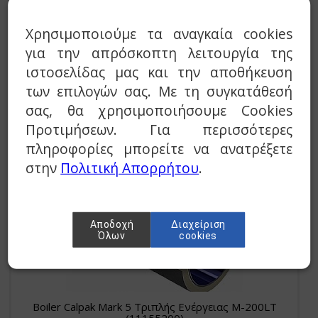
Χρησιμοποιούμε τα αναγκαία cookies
για την απρόσκοπτη λειτουργία της
ιστοσελίδας μας και την αποθήκευση
των επιλογών σας. Με τη συγκατάθεσή
Boiler Calpak Mark 5 Τριπλής Ενέργειας M-160LT
σας, θα χρησιμοποιήσουμε Cookies
(11155160)
Προτιμήσεων. Για περισσότερες
€ 561,00
πληροφορίες μπορείτε να ανατρέξετε
στην
Πολιτική Απορρήτου
.
Αποδοχή
Διαχείριση
Όλων
cookies
Boiler Calpak Mark 5 Τριπλής Ενέργειας M-200LT