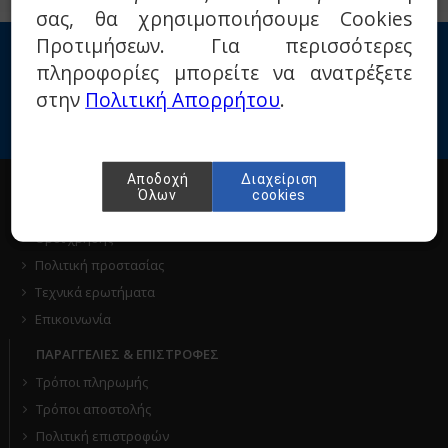
σας, θα χρησιμοποιήσουμε Cookies
Προτιμήσεων. Για περισσότερες
Εγγραφείτε στο Νewsletter μας
πληροφορίες μπορείτε να ανατρέξετε
στην
Πολιτική Απορρήτου
.
Αποδοχή
Διαχείριση
Η ΕΤΑΙΡΙΑ
Όλων
cookies
Σχετικά με μας
Όροι χρήσης
Πολιτική προστασίας
Τεχνικά ερωτήματα
Επικοινωνία
ΠΑΡΑΓΓΕΛΙΕΣ & ΕΠΙΣΤΡΟΦΕΣ
Τρόποι πληρωμής
Τρόποι αποστολής
Πολιτική επιστροφών