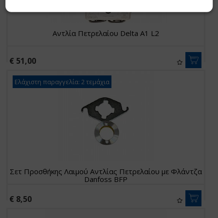
Αντλία Πετρελαίου Delta A1 L2
€ 51,00
Ελάχιστη παραγγελία: 2 τεμάχια
Σετ Προσθήκης Λαιμού Αντλίας Πετρελαίου με Φλάντζα
Danfoss BFP
€ 8,50