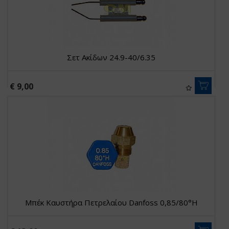
Σετ Ακίδων 24.9-40/6.35
€ 9,00
Μπέκ Καυστήρα Πετρελαίου Danfoss 0,85/80°H