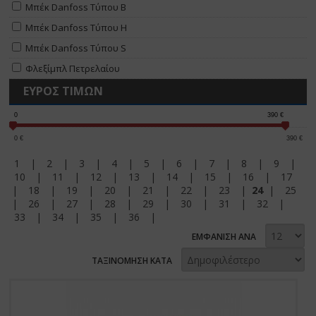
Μπέκ Danfoss Τύπου B
Μπέκ Danfoss Τύπου H
Μπέκ Danfoss Τύπου S
Φλεξίμπλ Πετρελαίου
ΕΥΡΟΣ ΤΙΜΩΝ
0
390
€
0
€
390
€
1
|
2
|
3
|
4
|
5
|
6
|
7
|
8
|
9
|
10
|
11
|
12
|
13
|
14
|
15
|
16
|
17
|
18
|
19
|
20
|
21
|
22
|
23
|
24
|
25
|
26
|
27
|
28
|
29
|
30
|
31
|
32
|
33
|
34
|
35
|
36
|
ΕΜΦΑΝΙΣΗ ΑΝΑ
ΤΑΞΙΝΟΜΗΣΗ ΚΑΤΑ