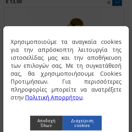
€ 13,00
Χρησιμοποιούμε τα αναγκαία cookies
για την απρόσκοπτη λειτουργία της
ιστοσελίδας μας και την αποθήκευση
των επιλογών σας. Με τη συγκατάθεσή
Μπέκ Καυστήρα Πετρελαίου Danfoss 0,85/45°S
σας, θα χρησιμοποιήσουμε Cookies
Προτιμήσεων. Για περισσότερες
€ 12,00
πληροφορίες μπορείτε να ανατρέξετε
στην
Πολιτική Απορρήτου
.
Αποδοχή
Διαχείριση
Όλων
cookies