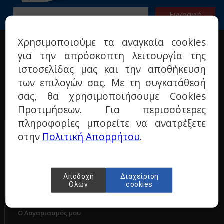
Χρησιμοποιούμε τα αναγκαία cookies
Η ΕΤΑΙΡΙΑ
για την απρόσκοπτη λειτουργία της
Σχετικά με μας
ιστοσελίδας μας και την αποθήκευση
Όροι χρήσης
των επιλογών σας. Με τη συγκατάθεσή
Πολιτική προστασίας
σας, θα χρησιμοποιήσουμε Cookies
Τεχνικά ερωτήματα
Προτιμήσεων. Για περισσότερες
Επικοινωνία
πληροφορίες μπορείτε να ανατρέξετε
ΠΑΡΑΓΓΕΛΙΕΣ & ΕΠΙΣΤΡΟΦΕΣ
στην
Πολιτική Απορρήτου
.
Τρόποι πληρωμής
Τρόποι αποστολής
Πολιτική επιστροφών
Αποδοχή
Διαχείριση
Όλων
cookies
Ο Λογαριασμός μου