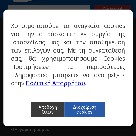
Χρησιμοποιούμε τα αναγκαία cookies
Η ΕΤΑΙΡΙΑ
για την απρόσκοπτη λειτουργία της
Σχετικά με μας
ιστοσελίδας μας και την αποθήκευση
Όροι χρήσης
των επιλογών σας. Με τη συγκατάθεσή
Πολιτική προστασίας
σας, θα χρησιμοποιήσουμε Cookies
Τεχνικά ερωτήματα
Προτιμήσεων. Για περισσότερες
Επικοινωνία
πληροφορίες μπορείτε να ανατρέξετε
ΠΑΡΑΓΓΕΛΙΕΣ & ΕΠΙΣΤΡΟΦΕΣ
στην
Πολιτική Απορρήτου
.
Τρόποι πληρωμής
Τρόποι αποστολής
Πολιτική επιστροφών
Αποδοχή
Διαχείριση
Όλων
cookies
Ο Λογαριασμός μου