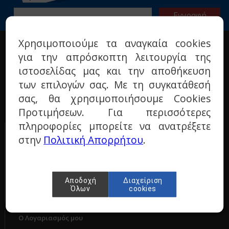
Χρησιμοποιούμε τα αναγκαία cookies
Η ΕΤΑΙΡΙΑ
για την απρόσκοπτη λειτουργία της
Σχετικά με μας
ιστοσελίδας μας και την αποθήκευση
Όροι χρήσης
των επιλογών σας. Με τη συγκατάθεσή
Πολιτική προστασίας
σας, θα χρησιμοποιήσουμε Cookies
Τεχνικά ερωτήματα
Προτιμήσεων. Για περισσότερες
Επικοινωνία
πληροφορίες μπορείτε να ανατρέξετε
ΠΑΡΑΓΓΕΛΙΕΣ & ΕΠΙΣΤΡΟΦΕΣ
στην
Πολιτική Απορρήτου
.
Τρόποι πληρωμής
Τρόποι αποστολής
Πολιτική επιστροφών
Αποδοχή
Διαχείριση
Όλων
cookies
Ο Λογαριασμός μου