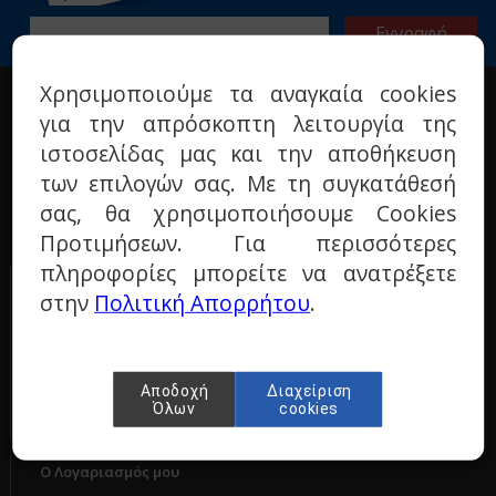
Χρησιμοποιούμε τα αναγκαία cookies
Η ΕΤΑΙΡΙΑ
για την απρόσκοπτη λειτουργία της
Σχετικά με μας
ιστοσελίδας μας και την αποθήκευση
Όροι χρήσης
των επιλογών σας. Με τη συγκατάθεσή
Πολιτική προστασίας
σας, θα χρησιμοποιήσουμε Cookies
Τεχνικά ερωτήματα
Προτιμήσεων. Για περισσότερες
Επικοινωνία
πληροφορίες μπορείτε να ανατρέξετε
ΠΑΡΑΓΓΕΛΙΕΣ & ΕΠΙΣΤΡΟΦΕΣ
στην
Πολιτική Απορρήτου
.
Τρόποι πληρωμής
Τρόποι αποστολής
Πολιτική επιστροφών
Αποδοχή
Διαχείριση
Όλων
cookies
Ο Λογαριασμός μου