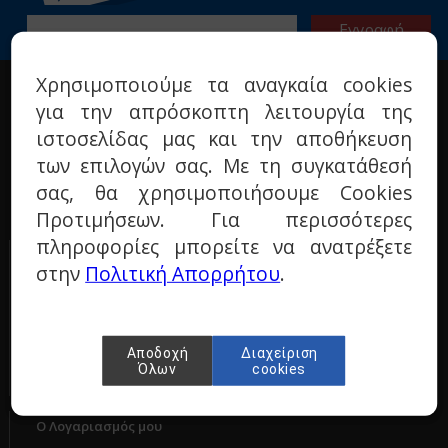
Χρησιμοποιούμε τα αναγκαία cookies
Η ΕΤΑΙΡΙΑ
για την απρόσκοπτη λειτουργία της
Σχετικά με μας
ιστοσελίδας μας και την αποθήκευση
Όροι χρήσης
των επιλογών σας. Με τη συγκατάθεσή
Πολιτική προστασίας
σας, θα χρησιμοποιήσουμε Cookies
Τεχνικά ερωτήματα
Προτιμήσεων. Για περισσότερες
Επικοινωνία
πληροφορίες μπορείτε να ανατρέξετε
ΠΑΡΑΓΓΕΛΙΕΣ & ΕΠΙΣΤΡΟΦΕΣ
στην
Πολιτική Απορρήτου
.
Τρόποι πληρωμής
Τρόποι αποστολής
Πολιτική επιστροφών
Αποδοχή
Διαχείριση
Όλων
cookies
Ο Λογαριασμός μου