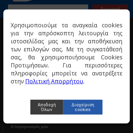
Χρησιμοποιούμε τα αναγκαία cookies
Η ΕΤΑΙΡΙΑ
για την απρόσκοπτη λειτουργία της
Σχετικά με μας
ιστοσελίδας μας και την αποθήκευση
Όροι χρήσης
των επιλογών σας. Με τη συγκατάθεσή
Πολιτική προστασίας
σας, θα χρησιμοποιήσουμε Cookies
Τεχνικά ερωτήματα
Προτιμήσεων. Για περισσότερες
Επικοινωνία
πληροφορίες μπορείτε να ανατρέξετε
ΠΑΡΑΓΓΕΛΙΕΣ & ΕΠΙΣΤΡΟΦΕΣ
στην
Πολιτική Απορρήτου
.
Τρόποι πληρωμής
Τρόποι αποστολής
Πολιτική επιστροφών
Αποδοχή
Διαχείριση
Όλων
cookies
Ο Λογαριασμός μου