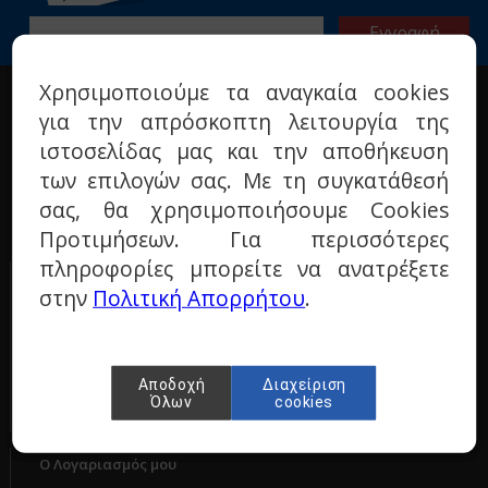
Χρησιμοποιούμε τα αναγκαία cookies
Η ΕΤΑΙΡΙΑ
για την απρόσκοπτη λειτουργία της
Σχετικά με μας
ιστοσελίδας μας και την αποθήκευση
Όροι χρήσης
των επιλογών σας. Με τη συγκατάθεσή
Πολιτική προστασίας
σας, θα χρησιμοποιήσουμε Cookies
Τεχνικά ερωτήματα
Προτιμήσεων. Για περισσότερες
Επικοινωνία
πληροφορίες μπορείτε να ανατρέξετε
ΠΑΡΑΓΓΕΛΙΕΣ & ΕΠΙΣΤΡΟΦΕΣ
στην
Πολιτική Απορρήτου
.
Τρόποι πληρωμής
Τρόποι αποστολής
Πολιτική επιστροφών
Αποδοχή
Διαχείριση
Όλων
cookies
Ο Λογαριασμός μου